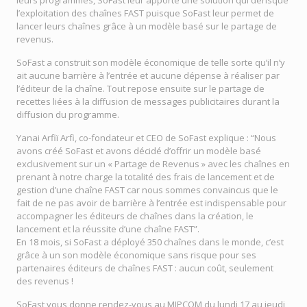
leurs programmes, SoFast leur apporte une solution qui dérisque
l’exploitation des chaînes FAST puisque SoFast leur permet de
lancer leurs chaînes grâce à un modèle basé sur le partage de
revenus.
SoFast a construit son modèle économique de telle sorte qu’il n’y
ait aucune barrière à l’entrée et aucune dépense à réaliser par
l’éditeur de la chaîne. Tout repose ensuite sur le partage de
recettes liées à la diffusion de messages publicitaires durant la
diffusion du programme.
Yanai Arfiï Arfi, co-fondateur et CEO de SoFast explique : “Nous
avons créé SoFast et avons décidé d’offrir un modèle basé
exclusivement sur un « Partage de Revenus » avec les chaînes en
prenant à notre charge la totalité des frais de lancement et de
gestion d’une chaîne FAST car nous sommes convaincus que le
fait de ne pas avoir de barrière à l’entrée est indispensable pour
accompagner les éditeurs de chaînes dans la création, le
lancement et la réussite d’une chaîne FAST”.
En 18 mois, si SoFast a déployé 350 chaînes dans le monde, c’est
grâce à un son modèle économique sans risque pour ses
partenaires éditeurs de chaînes FAST : aucun coût, seulement
des revenus !
SoFast vous donne rendez-vous au MIPCOM du lundi 17 au jeudi