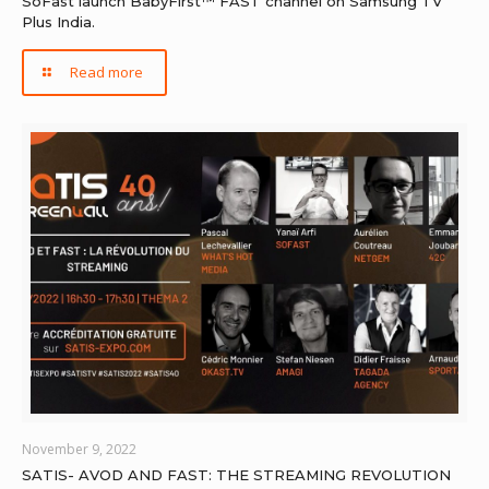
SoFast launch BabyFirst™ FAST channel on Samsung TV
Plus India.
Read more
November 9, 2022
SATIS- AVOD AND FAST: THE STREAMING REVOLUTION