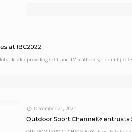
ces at IBC2022
lobal leader providing OTT and TV platforms, content protec
December 21, 2021
Outdoor Sport Channel® entrusts 
OUTDOOR SPORT CHANNEL® signs distribution 