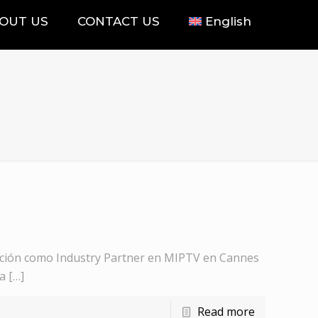
OUT US
CONTACT US
English
pación como Industry Partner en MIPTV en Cannes
na
[…]
Read more