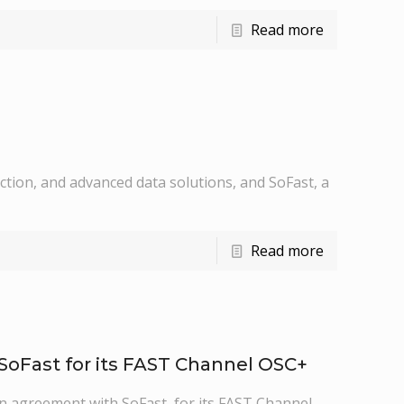
Read more
tion, and advanced data solutions, and SoFast, a
Read more
SoFast for its FAST Channel OSC+
agreement with SoFast for its FAST Channel