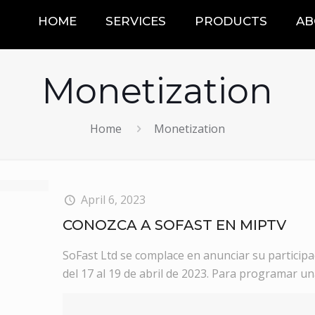
HOME
SERVICES
PRODUCTS
AB
Monetization
Home
Monetization
April 6, 2023
CONOZCA A SOFAST EN MIPTV
SoFast Ltd se complace en anunciar su partici
del 17 al 19 de abril de 2023. Para programar u